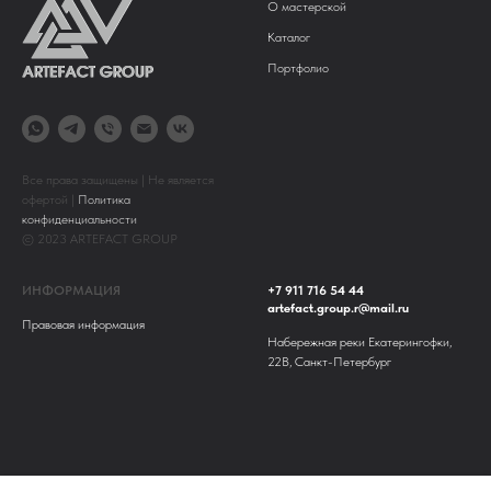
О мастерской
Каталог
Портфолио
Все права защищены | Не является
офертой |
Политика
конфиденциальности
© 2023 ARTEFACT GROUP
ИНФОРМАЦИЯ
+7 911 716 54 44
artefact.group.r@mail.ru
Правовая информация
Набережная реки Екатерингофки,
22В, Санкт-Петербург