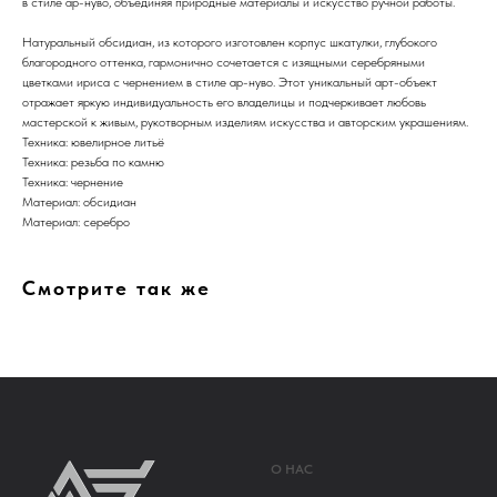
в стиле ар-нуво, объединяя природные материалы и искусство ручной работы.
Натуральный обсидиан, из которого изготовлен корпус шкатулки, глубокого
благородного оттенка, гармонично сочетается с изящными серебряными
цветками ириса с чернением в стиле ар-нуво. Этот уникальный арт-объект
отражает яркую индивидуальность его владелицы и подчеркивает любовь
мастерской к живым, рукотворным изделиям искусства и авторским украшениям.
Техника: ювелирное литьё
Техника: резьба по камню
Техника: чернение
Материал: обсидиан
Материал: серебро
Смотрите так же
О НАС