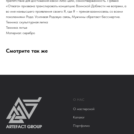
препятствие для достижения какой-либо цели, самоотверженность. Пряжка
«Отвага» призвана транслировать концепцию Воинской Доблести не вопреки, а
во имя наивысшего проявления своего Я, где Я – прямая взаимосвязь со всеми
поколениями Рода. Усиливая Родовую связь, Мужчины обретают бессмертие.
Техника: скульптурная лепка
Техника: литье
Материал: серебро
Смотрите так же
О НАС
О мастерской
Каталог
Портфолио