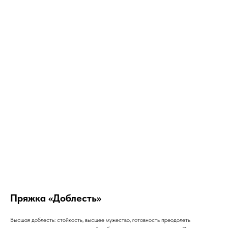
Пряжка «Доблесть»
Высшая доблесть: стойкость, высшее мужество, готовность преодолеть