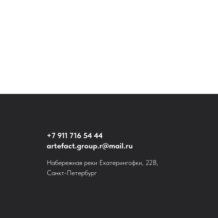
+7 911 716 54 44
artefact.group.r@mail.ru
Набережная реки Екатерингофки, 22В,
Санкт-Петербург