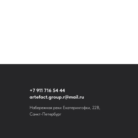
+7 911 716 54 44
artefact.group.r@mail.ru
Набережная реки Екатерингофки, 22В,
Санкт-Петербург