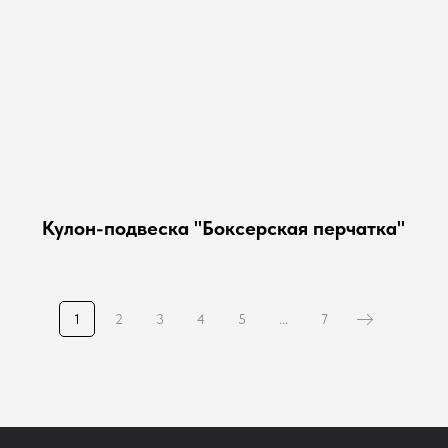
Кулон-подвеска "Боксерская перчатка"
1
2
3
4
5
...
7