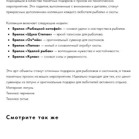
подходящие в качестве памятных подарков и призов на тематических
мероприятиях. Эти изделия, выполненные с вниманием к деталям, станут
прекрасным дополнением коллекции каждого любителя рыбалки и охоты.
Коллекция включает следующие модели:
Брелок «Рыбацкий котофей»
— символ удачи и мастерства в рыбалке.
Брелок «Щука Степан»
— яркий талисман для рыболова.
Брелок «Ох*нёк»
— оригинальный сувенир для охотников.
Брелок «Лапка»
— милый и символичный атрибут охоты.
Брелок «Удалой рыбак»
— воплощение мужества и настойчивости.
Брелок «Кулак»
— символ силы и уверенности.
Эти арт-объекты станут отличным подарком для рыболовов и охотников, а также
памятным призом на ваших мероприятиях. Идеально подходят для тех, кто ценит
сувениры из латуни и оригинальные подарки для любителей активного отдыха.
Материал: латунь
Техника: чернение
Техника: литье
Смотрите так же