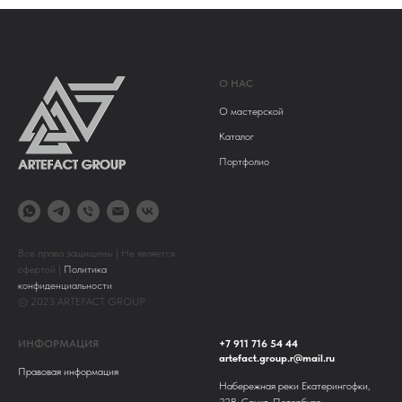
О НАС
О мастерской
Каталог
Портфолио
Все права защищены | Не является
офертой |
Политика
конфиденциальности
© 2023 ARTEFACT GROUP
ИНФОРМАЦИЯ
+7 911 716 54 44
artefact.group.r@mail.ru
Правовая информация
Набережная реки Екатерингофки,
22В, Санкт-Петербург