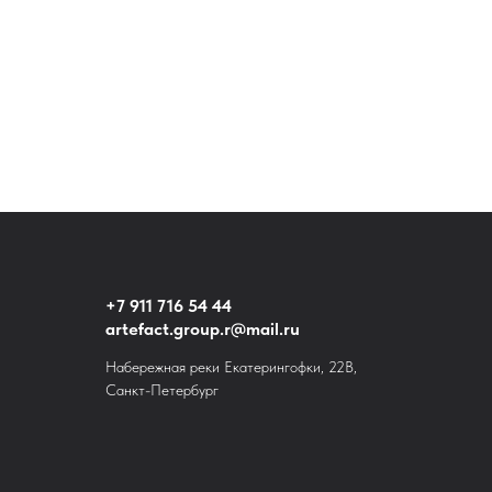
+7 911 716 54 44
artefact.group.r@mail.ru
Набережная реки Екатерингофки, 22В,
Санкт-Петербург