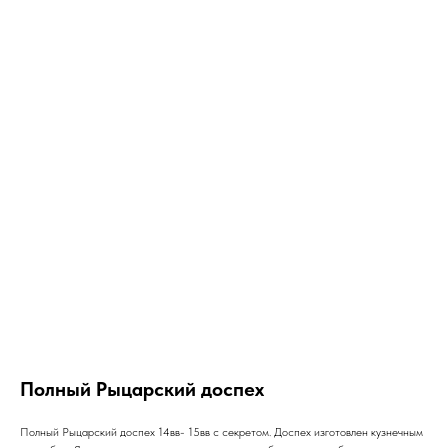
Полный Рыцарский доспех
Полный Рыцарский доспех 14вв- 15вв с секретом. Доспех изготовлен кузнечным